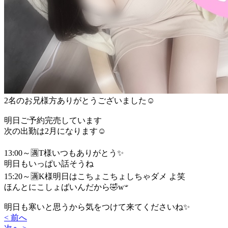
2名のお兄様方ありがとうございました☺️
明日ご予約完売しています
次の出勤は2月になります☺️
13:00～🈵T様いつもありがとう✨️
明日もいっぱい話そうね
15:20～🈵K様明日はこちょこちょしちゃダメ よ笑
ほんとにこしょばいんだから🤣w𐤔
明日も寒いと思うから気をつけて来てくださいね✨️
< 前へ