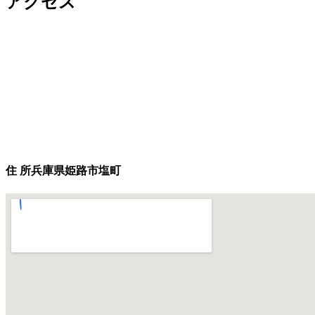
アクセス
住 所
兵庫県姫路市塩町