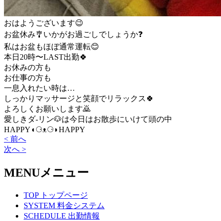
おはようございます😉
お盆休み🎐いかがお過ごしでしょうか❓
私はお盆もほぼ通常運転😊
本日20時〜LAST出勤🍀
お休みの方も
お仕事の方も
一息入れたい時は…
しっかりマッサージと笑顔でリラックス🍀
よろしくお願いします🙇
愛しきダ-リン🐶は今日はお散歩にいけて頭の中
HAPPY◖⁠⚆⁠ᴥ⁠⚆⁠◗HAPPY
< 前へ
次へ >
MENU
メニュー
TOP
トップページ
SYSTEM
料金システム
SCHEDULE
出勤情報