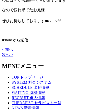
今日は今から2時半くらいまでいます！
なので疲れ果てたお兄様
ぜひお待ちしております☁️‪𓂃 𓈒𓏸💙
iPhoneから送信
< 前へ
次へ >
MENU
メニュー
TOP
トップページ
SYSTEM
料金システム
SCHEDULE
出勤情報
WAITING
待機情報
RECRUIT
求人情報
THERAPIST
セラピスト一覧
NEWS
新着情報