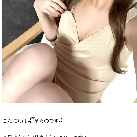
こんにちは🍒ྀིそらのです💭