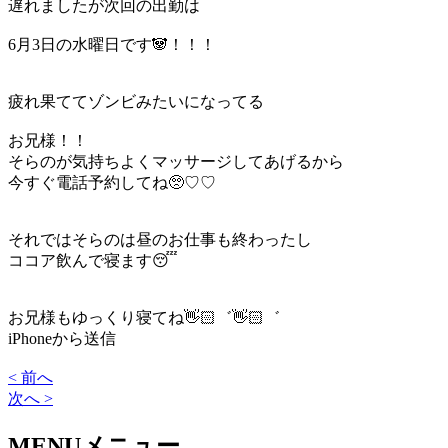
遅れましたが次回の出勤は
6月3日の水曜日です🐼！！！
疲れ果ててゾンビみたいになってる
お兄様！！
そらのが気持ちよくマッサージしてあげるから
今すぐ電話予約してね🥺♡♡
それではそらのは昼のお仕事も終わったし
ココア飲んで寝ます😴
お兄様もゆっくり寝てね👋🏻゛👋🏻゛
iPhoneから送信
< 前へ
次へ >
MENU
メニュー