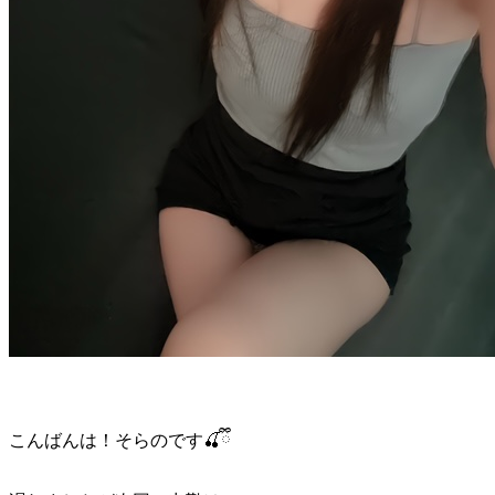
こんばんは！そらのです🍒ྀི