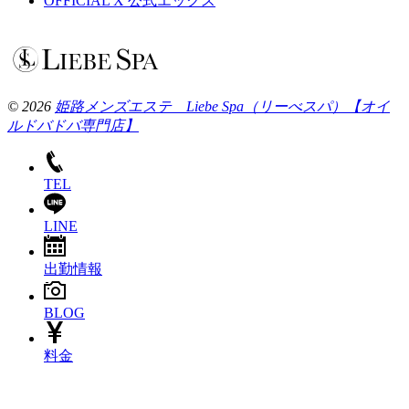
OFFICIAL X
公式エックス
© 2026
姫路メンズエステ Liebe Spa（リーべスパ）【オイ
ルドバドバ専門店】
TEL
LINE
出勤情報
BLOG
料金